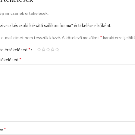
g nincsenek értékelések.
zivecskés csoki készítő szilikon forma” értékelése elsőként
*
 e-mail címet nem tesszük közzé.
A kötelező mezőket
karakterrel jelölt
*
te értékelésed
*
tékelésed
*
év