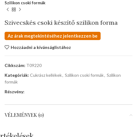
Szilikon csoki formák
Szivecskés csoki készítő szilikon forma
Az árak megtekintéséhez jelentkezzen be
Hozzáadni a kívánságlistához
Cikkszám:
T09220
Kategóriák:
Cukrász kellékek
,
Szilikon csoki formák
,
Szilikon
formák
Részvény:
VÉLEMÉNYEK (0)
rtékelések