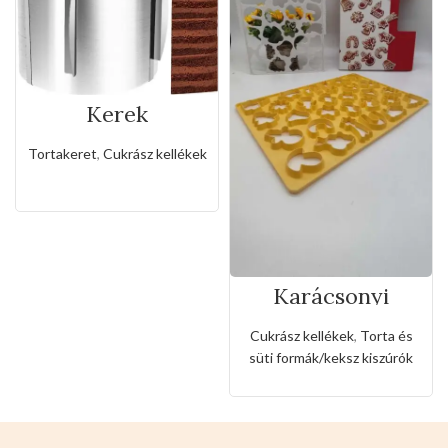
Kerek
rozsdamentes
állítható
Tortakeret
,
Cukrász kellékek
sütőkeret-20cm
Karácsonyi
sütemény kiszúró
forma
Cukrász kellékek
,
Torta és
süti formák/keksz kiszúrók