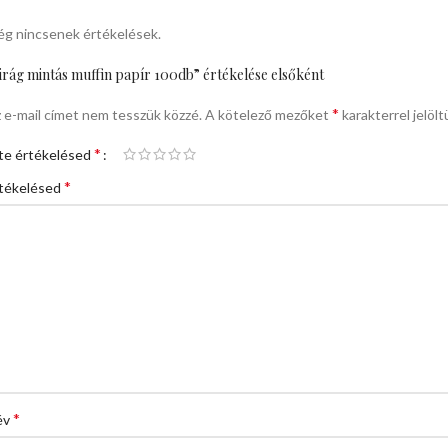
g nincsenek értékelések.
irág mintás muffin papír 100db” értékelése elsőként
*
 e-mail címet nem tesszük közzé.
A kötelező mezőket
karakterrel jelölt
*
te értékelésed
*
tékelésed
*
év