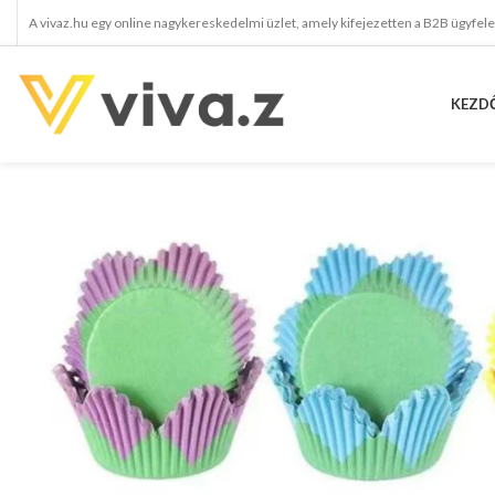
A vivaz.hu egy online nagykereskedelmi üzlet, amely kifejezetten a B2B ügyfel
KEZD