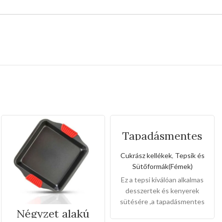
Tapadásmentes
őzgerinc
forma(Kis méret)
Cukrász kellékek
,
Tepsik és
Sütőformák(Fémek)
Ez a tepsi kiválóan alkalmas
desszertek és kenyerek
sütésére ,a tapadásmentes
Négyzet alakú
bevonat könnyű gondozást