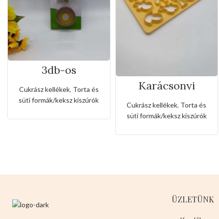
3db-os
rozsdamentes
Karácsonyi
kiszúró készlet
Cukrász kellékek
,
Torta és
sütemény kiszúró
szív,csillag és
süti formák/keksz kiszúrók
forma
kerek alakkal
Cukrász kellékek
,
Torta és
süti formák/keksz kiszúrók
ÜZLETÜNK