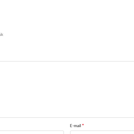
ük
*
E-mail