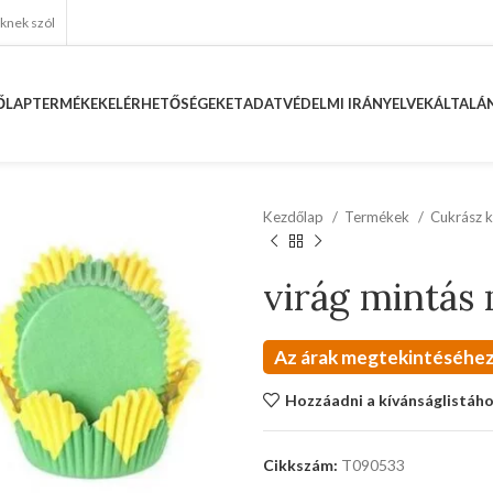
eknek szól
ŐLAP
TERMÉKEK
ELÉRHETŐSÉGEKET
ADATVÉDELMI IRÁNYELVEK
ÁLTALÁN
Kezdőlap
Termékek
Cukrász k
virág mintás 
Az árak megtekintéséhez
Hozzáadni a kívánságlistáh
Cikkszám:
T090533