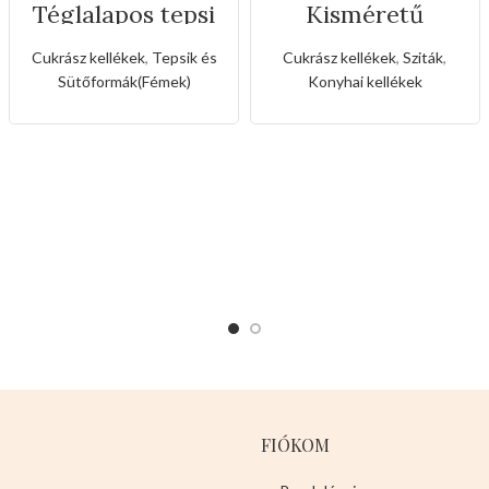
Téglalapos tepsi
Kisméretű
szilikon fogóval
rozsdamentes
liszt,porcukor
Cukrász kellékek
,
Tepsik és
Cukrász kellékek
,
Sziták
,
szóró
Sütőformák(Fémek)
Konyhai kellékek
FIÓKOM