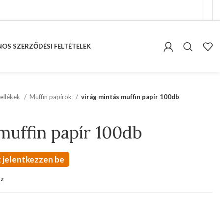
OS SZERZŐDÉSI FELTÉTELEK
ellékek
Muffin papírok
virág mintás muffin papír 100db
muffin papír 100db
 jelentkezzen be
oz