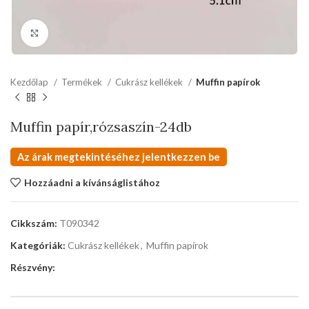
kattints a kinagyításhoz
Kezdőlap
Termékek
Cukrász kellékek
Muffin papírok
Muffin papír,rózsaszín-24db
Az árak megtekintéséhez jelentkezzen be
Hozzáadni a kívánságlistához
Cikkszám:
T090342
Kategóriák:
Cukrász kellékek
,
Muffin papírok
Részvény: