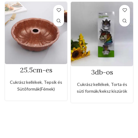
25,5cm-es
3db-os
tapadásmentes
rozsdamentes
kuglóf sütőforma
kiszúró készlet
Cukrász kellékek
,
Tepsik és
Cukrász kellékek
,
Torta és
unikornis és
Sütőformák(Fémek)
süti formák/keksz kiszúrók
szivárvány
alakkal