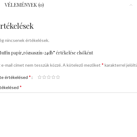
VÉLEMÉNYEK (0)
rtékelések
g nincsenek értékelések.
uffin papír,rózsaszín-24db” értékelése elsőként
*
 e-mail címet nem tesszük közzé.
A kötelező mezőket
karakterrel jelölt
*
te értékelésed
*
tékelésed