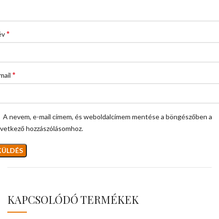
*
év
*
mail
A nevem, e-mail címem, és weboldalcímem mentése a böngészőben a
vetkező hozzászólásomhoz.
KAPCSOLÓDÓ TERMÉKEK