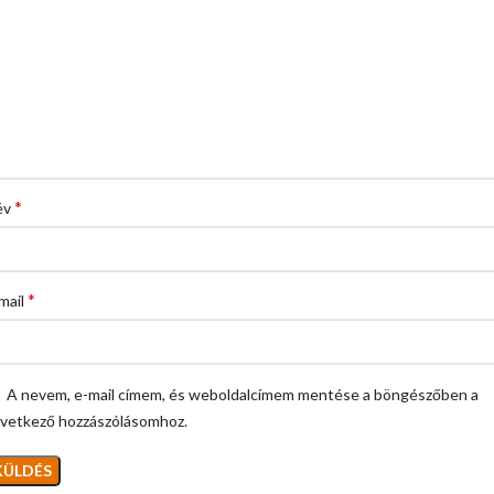
*
év
*
mail
A nevem, e-mail címem, és weboldalcímem mentése a böngészőben a
vetkező hozzászólásomhoz.