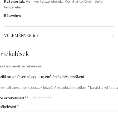
Kategóriák:
Air fryer felszerelések
,
Konyhai kellékek
,
Sütő
felszerelés
Részvény:
VÉLEMÉNYEK (0)
rtékelések
g nincsenek értékelések.
zilikon air fryer négyzet 19 cm” értékelése elsőként
*
 e-mail címet nem tesszük közzé.
A kötelező mezőket
karakterrel jelölt
*
te értékelésed
*
tékelésed