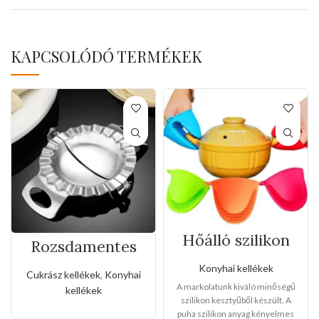
KAPCSOLÓDÓ TERMÉKEK
Hőálló szilikon
Rozsdamentes
csipeszes
dumpling készítő
védőkesztyű
Konyhai kellékek
Cukrász kellékek
,
Konyhai
A markolatunk kiváló minőségű
kellékek
szilikon kesztyűből készült. A
puha szilikon anyag kényelmes