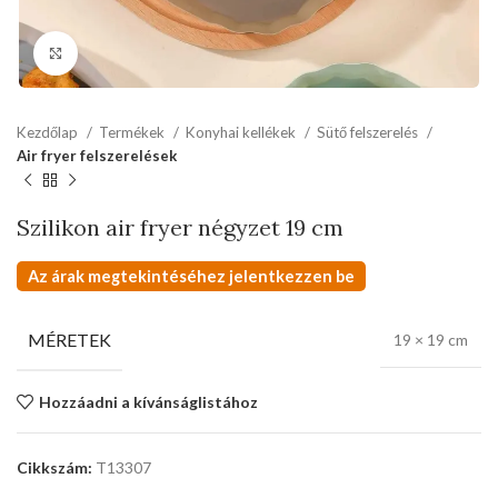
kattints a kinagyításhoz
Kezdőlap
Termékek
Konyhai kellékek
Sütő felszerelés
Air fryer felszerelések
Szilikon air fryer négyzet 19 cm
Az árak megtekintéséhez jelentkezzen be
MÉRETEK
19 × 19 cm
Hozzáadni a kívánságlistához
Cikkszám:
T13307