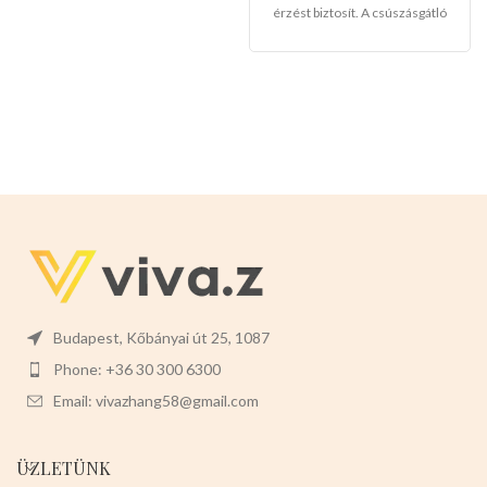
érzést biztosít. A csúszásgátló
kialakításával szilárdan kezelheti
a csúszós tárgyakat. Könnyen
kezelhető mivel mindegyik
szorító fogantyú bal- és
jobbkezesre egyaránt alkalmas
Kicsi, és könnyen felakasztható a
sütő ajtajának kilincsére vagy
horogra.
Mérete:8.5cm x 9cm
Budapest, Kőbányai út 25, 1087
Phone: +36 30 300 6300
Email: vivazhang58@gmail.com
ÜZLETÜNK