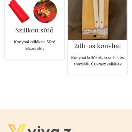
Szilikon sütő
alátét
Konyhai kellékek
,
Sütő
2db-os konyhai
felszerelés
ecset (1.0-ás)
Konyhai kellékek
,
Ecsetek és
spatulák
,
Cukrász kellékek