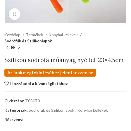
kattints a kinagyításhoz
Kezdőlap
Termékek
Konyhai kellékek
Sodrófák és Szilikonlapok
Szilikon sodrófa műanyag nyéllel-23×4,5cm
Az árak megtekintéséhez jelentkezzen be
Hozzáadni a kívánságlistához
Cikkszám:
T05070
Kategóriák:
Sodrófák és Szilikonlapok
,
Konyhai kellékek
Részvény: