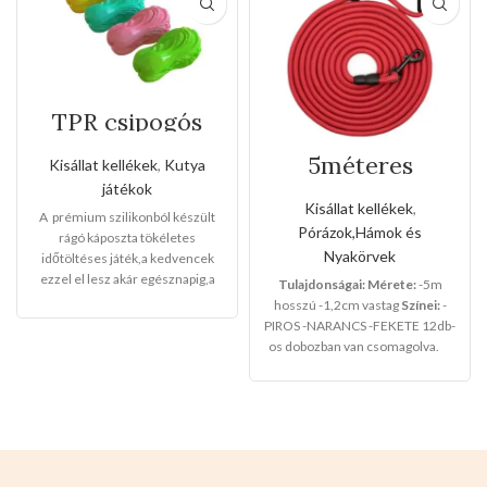
TPR csipogós
rágó káposzta
játék
5méteres
Kisállat kellékek
,
Kutya
szalagos
játékok
kézipóráz
Kisállat kellékek
,
A prémium szilikonból készült
Pórázok,Hámok és
rágó káposzta tökéletes
Nyakörvek
időtöltéses játék,a kedvencek
ezzel el lesz akár egésznapig,a
Tulajdonságai:
Mérete:
-5m
helyet hogy rongálna.
Mérete:
hosszú -1,2cm vastag
Színei:
-
6,4x6,8x12cm
Színei:
-
PIROS -NARANCS -FEKETE 12db-
RÓZSASZÍN -SÁRGA -
os dobozban van csomagolva.
ZÖLDESKÉK -ZÖLD Csomaglása
12db-os egy szett