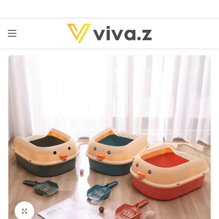
kattints a kinagyításhoz