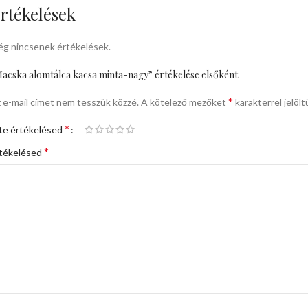
rtékelések
g nincsenek értékelések.
acska alomtálca kacsa minta-nagy” értékelése elsőként
*
 e-mail címet nem tesszük közzé.
A kötelező mezőket
karakterrel jelölt
*
te értékelésed
*
tékelésed