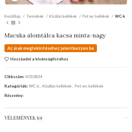
Kezdőlap
Termékek
Kisállat kellékek
Pet wc kellékek
WC-k
Macska alomtálca kacsa minta-nagy
Az árak megtekintéséhez jelentkezzen be
Hozzáadni a kívánságlistához
Cikkszám:
K010824
Kategóriák:
WC-k
,
Kisállat kellékek
,
Pet wc kellékek
Részvény:
VÉLEMÉNYEK (0)