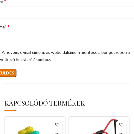
*
év
*
mail
A nevem, e-mail címem, és weboldalcímem mentése a böngészőben a
vetkező hozzászólásomhoz.
KAPCSOLÓDÓ TERMÉKEK