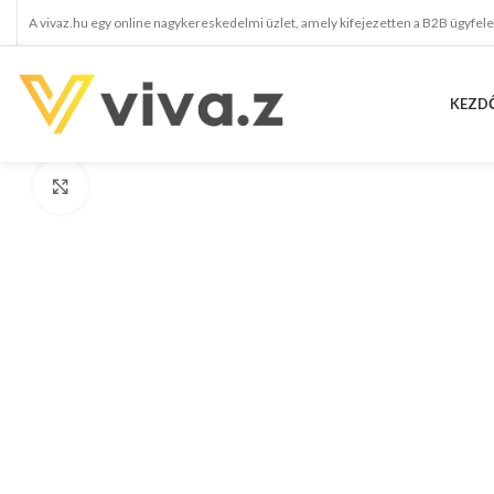
A vivaz.hu egy online nagykereskedelmi üzlet, amely kifejezetten a B2B ügyfel
KEZD
kattints a kinagyításhoz