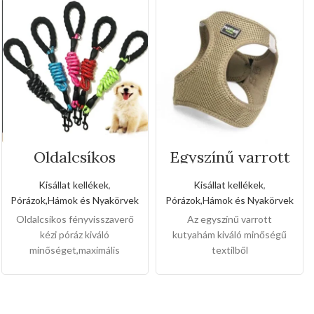
Oldalcsíkos
Egyszínű varrott
fényvisszaverő
kutyahám(Nagy
kézi póráz(Kis
méret)
Kisállat kellékek
,
Kisállat kellékek
,
méret)
Pórázok,Hámok és Nyakörvek
Pórázok,Hámok és Nyakörvek
Oldalcsíkos fényvisszaverő
Az egyszínű varrott
kézi póráz kiváló
kutyahám kiváló minőségű
minőséget,maximális
textilből
biztonságot nyújt,kényelmes
készült,kémyelmesen
gumi fogantyúkat adtunk a
érezhetik a kutyusok a meleg
gazdik számára,rozsdamentes
hámban,sétáltatásnál a
fém csattal kötve.Könnyen
kedvencei lesz a