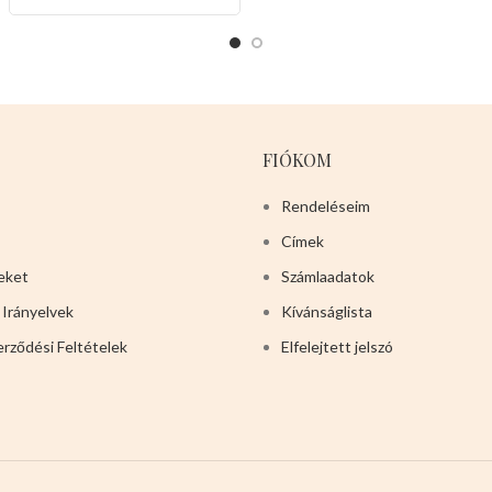
minőségének és kényelmes
fogantyújának köszönhetően
a kedvencek biztonságban
érezhetik magukat,a gazdik
pedig megnyugodhatnak
mindenhol.
Mérete:
-120cm
FIÓKOM
hosszu -2.5cm vastag
Színei:
-
PIROS
-LILA -RÓZSASZÍN
6
Rendeléseim
db-osak a csomagjai
Címek
Jöjjenek,tegyenek be a
kosarukba,nem sok maradt a
eket
Számlaadatok
termékből,hamarosan el lesz
 Irányelvek
Kívánságlista
fogyva!
erződési Feltételek
Elfelejtett jelszó