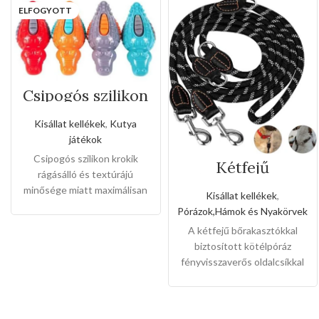
ELFOGYOTT
Csipogós szilikon
krokik
Kisállat kellékek
,
Kutya
játékok
Csipogós szilikon krokik
Kétfejű
rágásálló és textúrájú
bőrakasztókkal
biztosított
minősége miatt maximálisan
Kisállat kellékek
,
kötélpóráz
erősíti a kedvencek fogukat
Pórázok,Hámok és Nyakörvek
fényvisszaverős
,a domborított részének
oldalcsíkkal(Nagy
A kétfejű bőrakasztókkal
köszönhetően a kedvencek
méret)
biztosított kötélpóráz
masszaázsban érezhetik
fényvisszaverős oldalcsíkkal
szájukon át ,kedvező
egyik legszebb és legjobb
alacsony nagyker árakon
minőségű termékünk,a gazdik
imádják a terméket.
Mérete.
már egy kézzel tudják vezetni
-6cm x 6cm x 16cm
Színei:
-