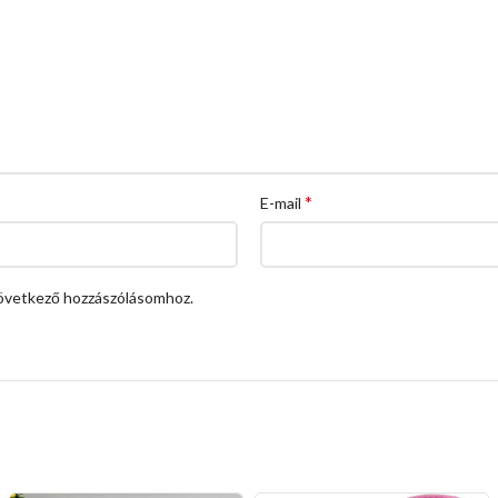
*
E-mail
övetkező hozzászólásomhoz.