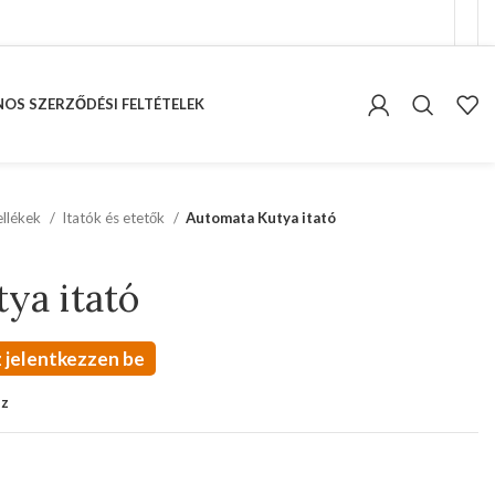
OS SZERZŐDÉSI FELTÉTELEK
kellékek
Itatók és etetők
Automata Kutya itató
ya itató
 jelentkezzen be
oz