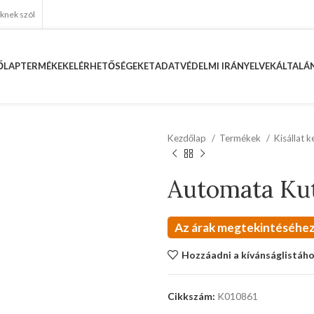
eknek szól
ŐLAP
TERMÉKEK
ELÉRHETŐSÉGEKET
ADATVÉDELMI IRÁNYELVEK
ÁLTALÁN
Kezdőlap
Termékek
Kisállat 
Automata Kut
Az árak megtekintéséhez
Hozzáadni a kívánságlistáh
Cikkszám:
K010861