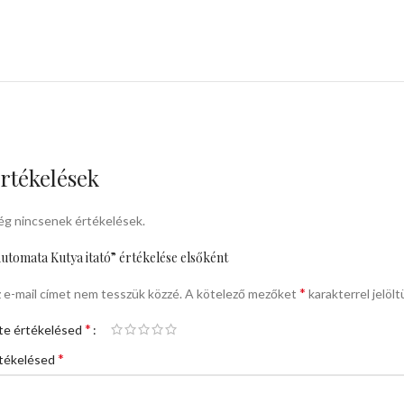
rtékelések
g nincsenek értékelések.
utomata Kutya itató” értékelése elsőként
*
 e-mail címet nem tesszük közzé.
A kötelező mezőket
karakterrel jelölt
*
te értékelésed
*
tékelésed