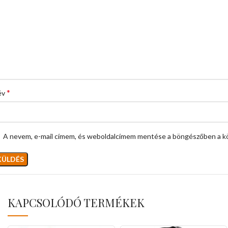
*
év
A nevem, e-mail címem, és weboldalcímem mentése a böngészőben a k
KAPCSOLÓDÓ TERMÉKEK