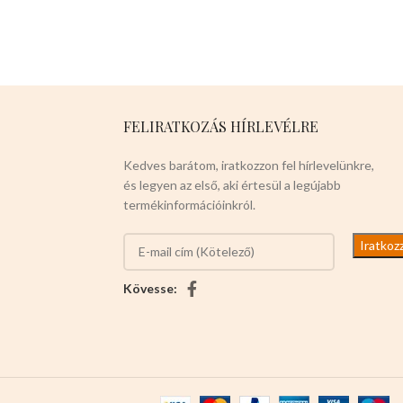
használható,keddvező
legkáprázatosabb az
nagyker árakat biztosítunk a
utcán.Télen megvéd a
vevők számára. Mérete: -125-
lehülés ellen.Nagyon
135cm hosszu(nagy a
rugalmas,nyáron szellőző
rugalmassága) -1cm vastag
hatása van a forróság ellen.Ez
Színei: -PIROS -KÉK -
a termék tökéletes a
FELIRATKOZÁS HÍRLEVÉLRE
NEONZÖLD -FEKETE 12db-
házikedvencek számára.
os a csomaglása ,hetente
Javasolt testtömeg:8-12kg
Kedves barátom, iratkozzon fel hírlevelünkre,
jönnek fel ezekért,elég
Színei:
-VILÁGOSBARNA -
és legyen az első, aki értesül a legújabb
gyorsan fogynak ezek.
SÖTÉTBARNA -VILÁGOS
termékinformációinkról.
Válasszon nyugodtan a
KÉK -SÖTÉT KÉK -PIROS -
termék magas minőségét!
RÓZSASZÍN Válasszon
nyugodtan a termék magas
minőségét!
Kövesse: