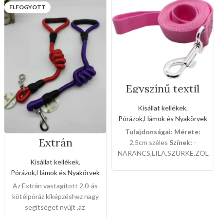
ELFOGYOTT
Egyszínű textil
kézipóráz(Nagy
méret)
Kisállat kellékek
,
Pórázok,Hámok és Nyakörvek
Tulajdonságai:
Mérete:
Extrán
2,5cm széles
Színek:
-
vastagított 2.0-ás
NARANCS,LILA,SZÜRKE,ZÖLD
kötélpóráz
Kisállat kellékek
,
12db-os a csomaglása.
Pórázok,Hámok és Nyakörvek
Az Extrán vastagított 2.0-ás
kötélpóráz kiképzéshez nagy
segítséget nyújt ,az
elszakíthatatlan