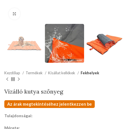
kattints a kinagyításhoz
Kezdőlap
Termékek
Kisállat kellékek
Fekhelyek
Vízálló kutya szőnyeg
Az árak megtekintéséhez jelentkezzen be
Tulajdonságai:
Mérete: