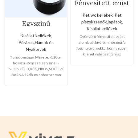
Fényesített ezüst
alomlapát fa
fogantyúval
Pet wc kellékek
,
Pet
piszokszedők,lapátok
,
Egyszínű
neoprén
Kisállat kellékek
kézipóráz
Kisállat kellékek
,
Gyönyörű fényesített ezüst
(Közepes méret)
Pórázok,Hámok és
alomlapát kiváló minőségű fa
fogantyúval sokkal könnyebben
Nyakörvek
kilehet vele tisztítani az
Tulajdonságai:
Mérete:
-110cm
alomtálcákat.
Mérete:
Lapát
:14
hosszú -2cm széles
Színei:
-
cm hosszú ,14cm széles ,4cm
NEONZÖLD,KÉK,PIROS,SÖTÉTZÖLD,VILÁGOS
mély
Fogantyú
:13cm
BARNA 12db-os dobozban van
hosszú,2,5cm vastag 12db-os a
csomagolva.
csomaglása Válasszon a termék
magas minőségét!