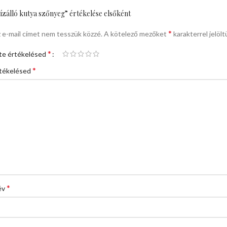
ízálló kutya szőnyeg” értékelése elsőként
*
 e-mail címet nem tesszük közzé.
A kötelező mezőket
karakterrel jelölt
*
te értékelésed
*
tékelésed
*
év