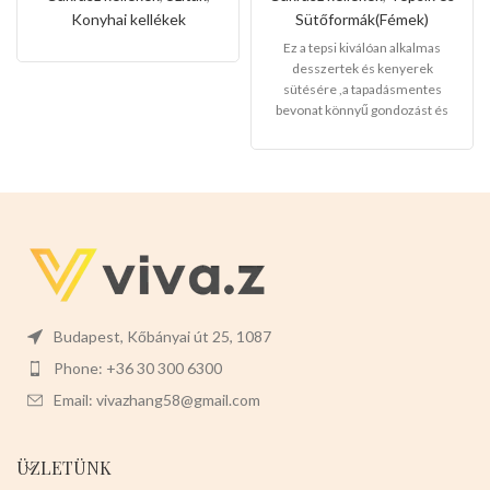
szóró
méret)
Konyhai kellékek
Sütőformák(Fémek)
Ez a tepsi kiválóan alkalmas
desszertek és kenyerek
sütésére ,a tapadásmentes
bevonat könnyű gondozást és
karbantartást tesz lehetővé, és
könnyen levehet,ez megkönnyíti
a tisztítását is.
Mérete:
25cm
magas 9cm széles 3cm mély
Budapest, Kőbányai út 25, 1087
Phone: +36 30 300 6300
Email: vivazhang58@gmail.com
ÜZLETÜNK