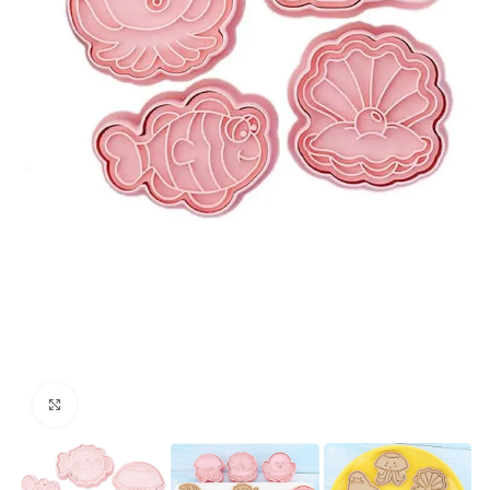
kattints a kinagyításhoz