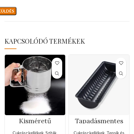
KAPCSOLÓDÓ TERMÉKEK
Kisméretű
Tapadásmentes
rozsdamentes
őzgerinc
liszt,porcukor
forma(Közepes
Cukrász kellékek
,
Sziták
,
Cukrász kellékek
,
Tepsik és