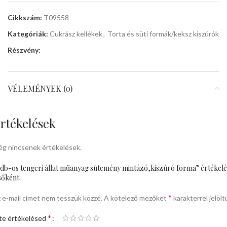
Cikkszám:
T09558
Kategóriák:
Cukrász kellékek
,
Torta és süti formák/keksz kiszúrók
Részvény:
VÉLEMÉNYEK (0)
rtékelések
g nincsenek értékelések.
db-os tengeri állat műanyag sütemény mintázó,kiszúró forma” értékelé
sőként
*
 e-mail címet nem tesszük közzé.
A kötelező mezőket
karakterrel jelölt
*
te értékelésed