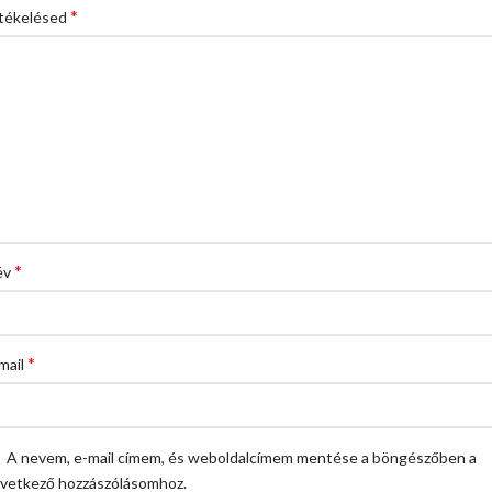
*
tékelésed
*
év
*
mail
A nevem, e-mail címem, és weboldalcímem mentése a böngészőben a
vetkező hozzászólásomhoz.