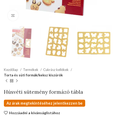
kattints a kinagyításhoz
Kezdőlap
Termékek
Cukrász kellékek
Torta és süti formák/keksz kiszúrók
Húsvéti sütemény formázó tábla
Az árak megtekintéséhez jelentkezzen be
Hozzáadni a kívánságlistához