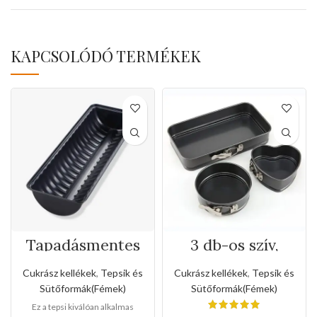
KAPCSOLÓDÓ TERMÉKEK
Tapadásmentes
3 db-os szív,
őzgerinc
kerek, téglalap
forma(Kis méret)
alakú
Cukrász kellékek
,
Tepsik és
Cukrász kellékek
,
Tepsik és
tepsikészlet
Sütőformák(Fémek)
Sütőformák(Fémek)
(Csatzárral )
Ez a tepsi kiválóan alkalmas