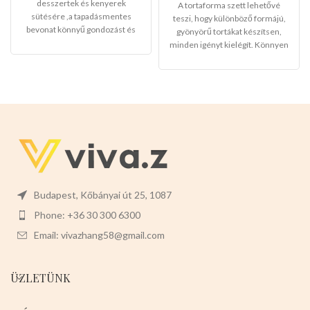
desszertek és kenyerek
A tortaforma szett lehetővé
sütésére ,a tapadásmentes
teszi, hogy különböző formájú,
bevonat könnyű gondozást és
gyönyörű tortákat készítsen,
karbantartást tesz lehetővé, és
minden igényt kielégít. Könnyen
könnyen levehet,ez megkönnyíti
használható: Az eltávolítható
a tisztítását is.
Mérete:
20cm
fenékkel, a csatzár kialakításával
magas 7cm széles 2cm mély
és a tapadásmentes bevonattal
könnyen eltávolíthatja a
süteményt a formából, anélkül,
hogy károsítaná, és kényelmesen
tisztítható.Széles körben
alkalmazható,alkalmas
mindenféle sütemény
készítésére.
Színei:
piros,zöld,lila,szürke,fekete,rózsaszín
Budapest, Kőbányai út 25, 1087
Phone: +36 30 300 6300
Email: vivazhang58@gmail.com
ÜZLETÜNK