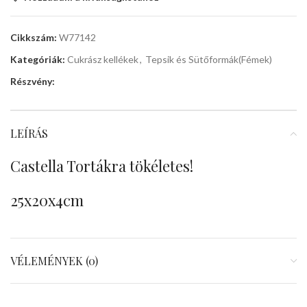
Cikkszám:
W77142
Kategóriák:
Cukrász kellékek
,
Tepsik és Sütőformák(Fémek)
Részvény:
LEÍRÁS
Castella Tortákra tökéletes!
25x20x4cm
VÉLEMÉNYEK (0)