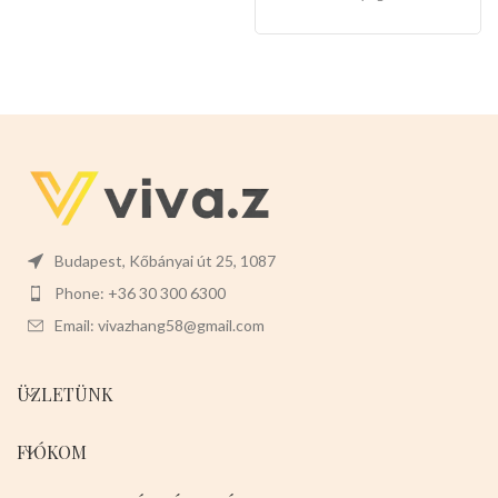
karbantartást tesz lehetővé, és
könnyen levehet,ez megkönnyíti
a tisztítását is.
Mérete:
30cm
magas 12cm széles 4cm mély
Budapest, Kőbányai út 25, 1087
Phone: +36 30 300 6300
Email: vivazhang58@gmail.com
ÜZLETÜNK
FIÓKOM