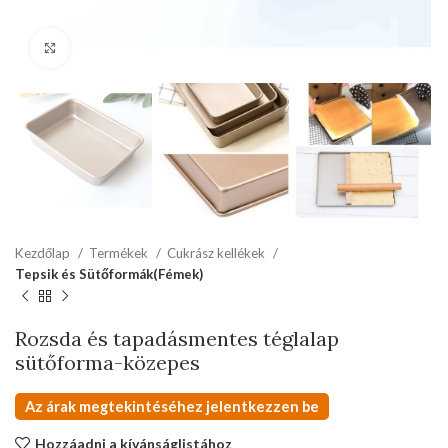
kattints a kinagyításhoz
Kezdőlap
Termékek
Cukrász kellékek
Tepsik és Sütőformák(Fémek)
Rozsda és tapadásmentes téglalap
sütőforma-közepes
Az árak megtekintéséhez jelentkezzen be
Hozzáadni a kívánságlistához