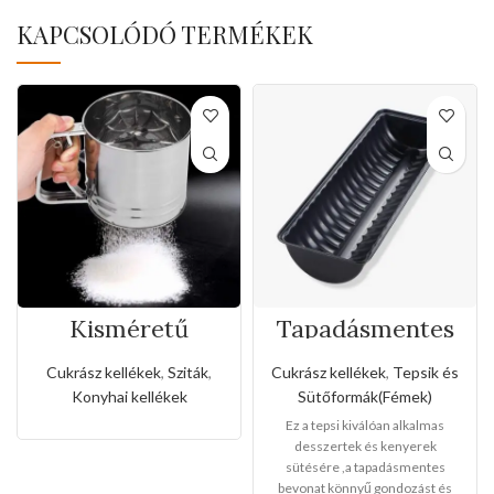
KAPCSOLÓDÓ TERMÉKEK
Kisméretű
Tapadásmentes
rozsdamentes
őzgerinc
liszt,porcukor
forma(Nagy
Cukrász kellékek
,
Sziták
,
Cukrász kellékek
,
Tepsik és
szóró
méret)
Konyhai kellékek
Sütőformák(Fémek)
Ez a tepsi kiválóan alkalmas
desszertek és kenyerek
sütésére ,a tapadásmentes
bevonat könnyű gondozást és