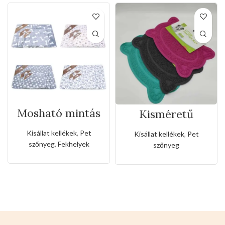
Mosható mintás
Kisméretű
kutya
mancsnyomos
matrac(3részes)
pet szőnyeg
Kisállat kellékek
,
Pet
Kisállat kellékek
,
Pet
szőnyeg
,
Fekhelyek
szőnyeg