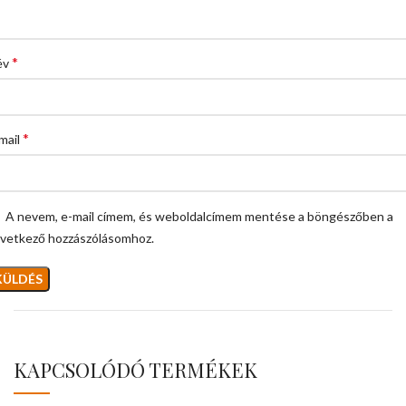
*
év
*
mail
A nevem, e-mail címem, és weboldalcímem mentése a böngészőben a
vetkező hozzászólásomhoz.
KAPCSOLÓDÓ TERMÉKEK