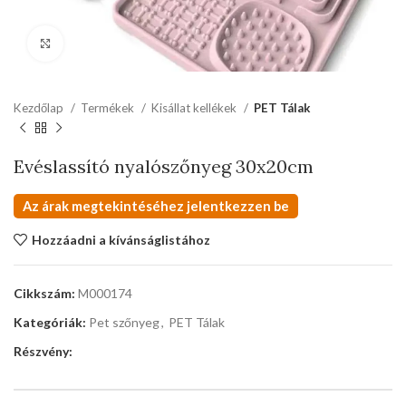
kattints a kinagyításhoz
Kezdőlap
Termékek
Kisállat kellékek
PET Tálak
Evéslassító nyalószőnyeg 30x20cm
Az árak megtekintéséhez jelentkezzen be
Hozzáadni a kívánságlistához
Cikkszám:
M000174
Kategóriák:
Pet szőnyeg
,
PET Tálak
Részvény: