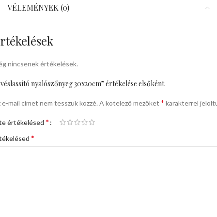
VÉLEMÉNYEK (0)
rtékelések
g nincsenek értékelések.
véslassító nyalószőnyeg 30x20cm” értékelése elsőként
*
 e-mail címet nem tesszük közzé.
A kötelező mezőket
karakterrel jelölt
*
te értékelésed
*
tékelésed